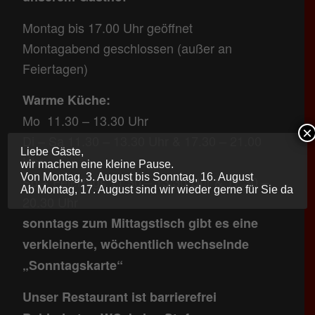
Montag bis 17.00 Uhr geöffnet
Montagabend geschlossen (außer an
Feiertagen)
Warme Küche:
Mo 11.30 – 13.30 Uhr
×
Di – Sa 11.30 – 13.30 Uhr & 17.30 – 21.00
Liebe Gäste,
Uhr
wir machen eine kleine Pause.
Von Montag, 3. August bis Sonntag, 16. August
So + Feiertags 11.30 – 13.30 Uhr & 17.30 –
Ab Montag, 17. August sind wir wieder gerne für Sie da
20.30 Uhr
sonntags zum Mittagstisch gibt es eine
verkleinerte, wöchentlich wechselnde
„Sonntagskarte“
Unser Restaurant ist barrierefrei