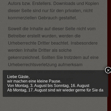
Autors bzw. Erstellers. Downloads und Kopien
dieser Seite sind nur für den privaten, nicht
kommerziellen Gebrauch gestattet.
Soweit die Inhalte auf dieser Seite nicht vom
Betreiber erstellt wurden, werden die
Urheberrechte Dritter beachtet. Insbesondere
werden Inhalte Dritter als solche
gekennzeichnet. Sollten Sie trotzdem auf eine
Urheberrechtsverletzung aufmerksam
×
werden, bitten wir um einen entsprechenden
Liebe Gäste,
Hinweis. Bei Bekanntwerden von
wir machen eine kleine Pause.
Rechtsverletzungen werden wir derartige
Von Montag, 3. August bis Sonntag, 16. August
Ab Montag, 17. August sind wir wieder gerne für Sie da
Inhalte umgehend entfernen.