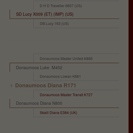
D H D Traveller 6807 (US)
SD Lucy X009 (ET) (IMP) (US)
DB Lucy 163 (US)
Donaumoos Master United K866
Donaumoos Luke M452
Donaumoos Lowan K881
♀ Donaumoos Diana R171
Donaumoos Master Transit K727
Donaumoos Diana N800
Skaill Diana E384 (UK)