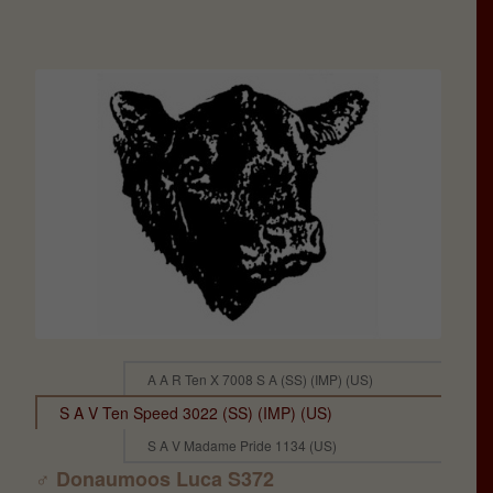
A A R Ten X 7008 S A (SS) (IMP) (US)
S A V Ten Speed 3022 (SS) (IMP) (US)
S A V Madame Pride 1134 (US)
♂ Donaumoos Luca S372