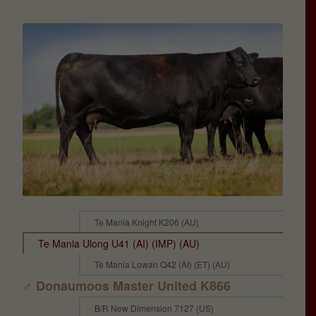
Te Mania Knight K206 (AU)
Te Mania Ulong U41 (AI) (IMP) (AU)
Te Mania Lowan Q42 (AI) (ET) (AU)
♂ Donaumoos Master United K866
B/R New Dimension 7127 (US)