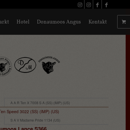
arkt
Hotel
Donaumoos Angus
Kontakt
A A R Ten X 7008 S A (SS) (IMP) (US)
Ten Speed 3022 (SS) (IMP) (US)
S A V Madame Pride 1134 (US)
umoos Lance S366