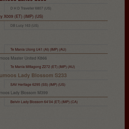
D H D Traveller 6807 (US)
y X009 (ET) (IMP) (US)
DB Lucy 163 (US)
Te Mania Ulong U41 (AI) (IMP) (AU)
oos Master United K866
Te Mania Mittagong Z272 (ET) (IMP) (AU)
umoos Lady Blossom S233
SAV Heritage 6295 (SS) (IMP) (US)
moos Lady Blossom M399
Belvin Lady Blossom 64’04 (ET) (IMP) (CA)