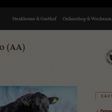
Steakhouse & Gasthof
Onlineshop & Wochenm
0 (AA)
S A V 
♂ Dona