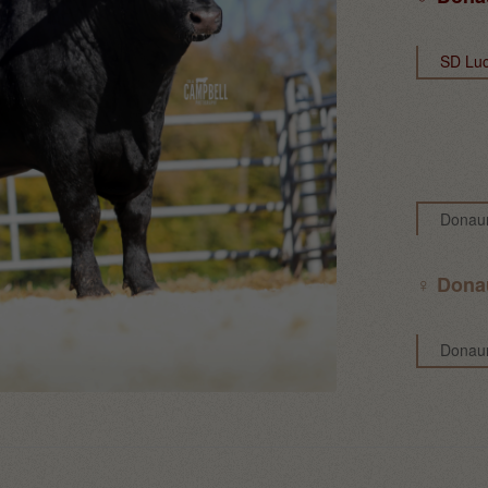
SD Luc
2.10.2021
Donaum
♀ Dona
Donau