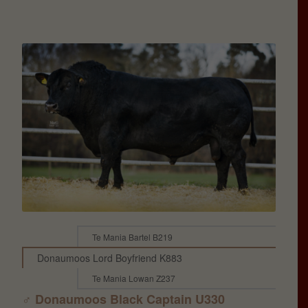
Vater von DM Loc
Y553: Donaumoos
Lionel S357
Te Mania Bartel B219
Donaumoos Lord Boyfriend K883
Te Mania Lowan Z237
♂ Donaumoos Black Captain U330