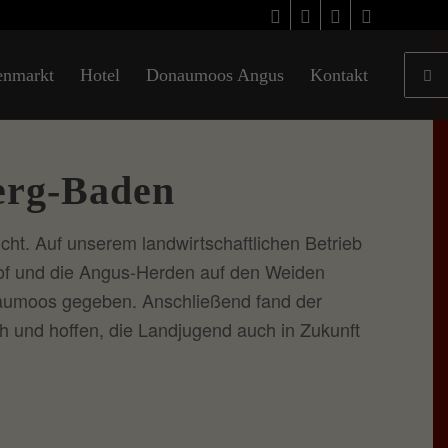
enmarkt
Hotel
Donaumoos Angus
Kontakt
erg-Baden
ht. Auf unserem landwirtschaftlichen Betrieb
of und die Angus-Herden auf den Weiden
naumoos gegeben. Anschließend fand der
h und hoffen, die Landjugend auch in Zukunft