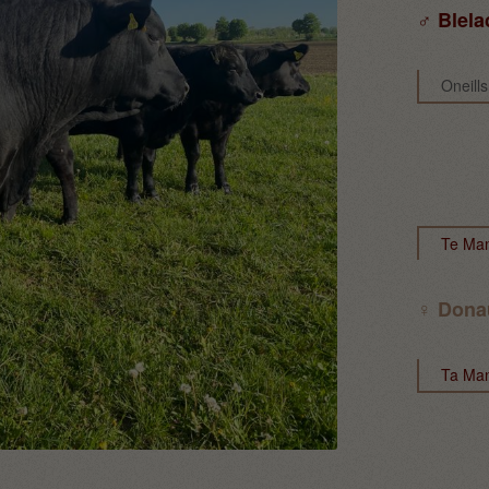
♂ Blela
Oneill
Te Man
♀ Dona
Ta Man