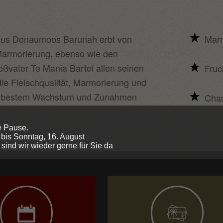
us Donaumoos Barunah erbt von
Mar
 Marmorierung, ebenso wie den
oßvater Te Mania Bartel allen seinen
Fruc
e Fleischqualität, Marmorierung und
mit bestem Wachstum und Zunahmen
Char
e Pause.
 bis Sonntag, 16. August
sind wir wieder gerne für Sie da