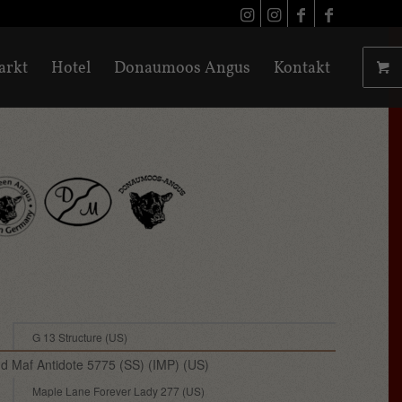
arkt
Hotel
Donaumoos Angus
Kontakt
G 13 Structure (US)
d Maf Antidote 5775 (SS) (IMP) (US)
Maple Lane Forever Lady 277 (US)