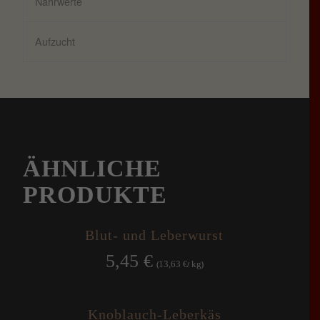
Nährwerte
Aufzucht
ÄHNLICHE
PRODUKTE
Blut- und Leberwurst
5,45
€
13,63
kg
(
€
/
)
Knoblauch-Leberkäs