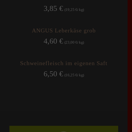
3,85
€
19,25
kg
(
€
/
)
ANGUS Leberkäse grob
4,60
€
23,00
kg
(
€
/
)
Schweinefleisch im eigenen Saft
6,50
€
16,25
kg
(
€
/
)