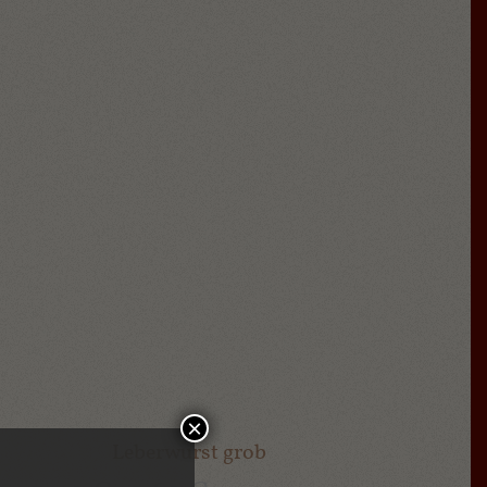
×
Leberwurst grob