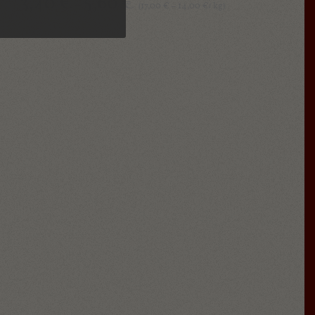
3,40
€
5,60
€
–
17,00
14,00
kg
(
€
–
€
/
)