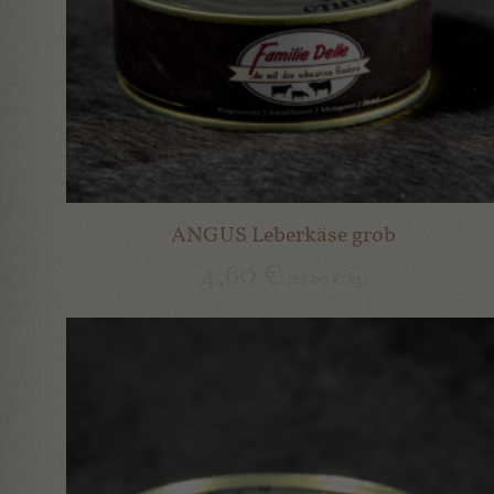
ANGUS Leberkäse grob
4,60
€
23,00
kg
(
€
/
)