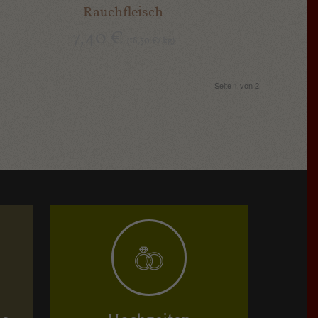
Rauchfleisch
7,40
€
18,50
kg
(
€
/
)
Seite 1 von 2