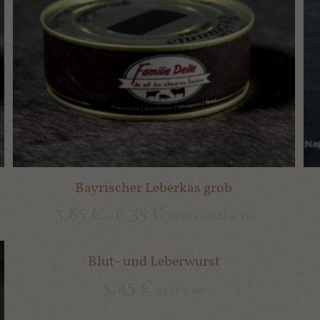
Bayrischer Leberkäs grob
3,85
€
6,35
€
–
19,25
15,88
kg
(
€
–
€
/
)
Blut- und Leberwurst
5,45
€
13,63
kg
(
€
/
)