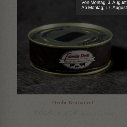
Von Montag, 3. August
Ab Montag, 17. August 
Grobe Bratwurst
3,95
€
6,45
€
–
19,75
16,13
kg
(
€
–
€
/
)