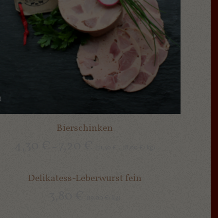
Bierschinken
4,30
€
7,20
€
–
21,50
18,00
kg
(
€
–
€
/
)
Delikatess-Leberwurst fein
3,80
€
19,00
kg
(
€
/
)