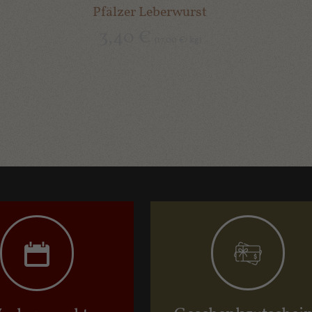
Pfälzer Leberwurst
3,40
€
17,00
kg
(
€
/
)