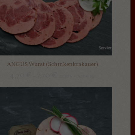
ANGUS Wurst (Schinkenkrakauer)
4,70
€
7,70
€
–
23,50
19,25
kg
(
€
–
€
/
)