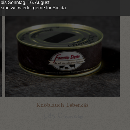
 bis Sonntag, 16. August
sind wir wieder gerne für Sie da
Knoblauch-Leberkäs
3,85
€
19,25
kg
(
€
/
)