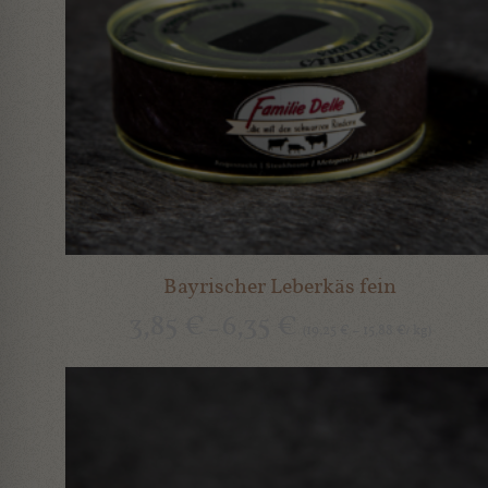
Bayrischer Leberkäs fein
3,85
€
6,35
€
–
19,25
15,88
kg
(
€
–
€
/
)