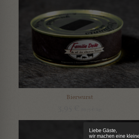
Bierwurst
3,95
€
19,75
kg
(
€
/
)
Liebe Gäste,
wir machen eine klein