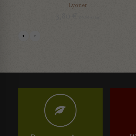
Lyoner
3,80
€
19,00
kg
(
€
/
)
2
1