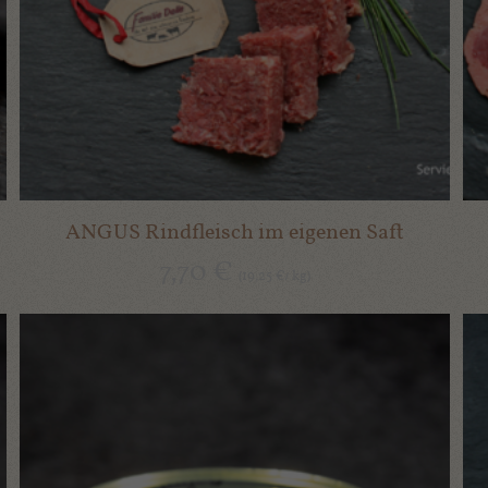
ANGUS Rindfleisch im eigenen Saft
7,70
€
19,25
kg
(
€
/
)