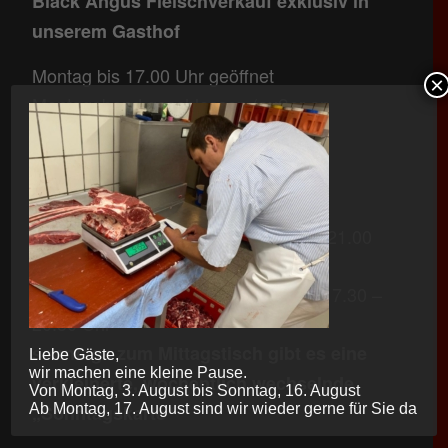
Black Angus Fleischverkauf exklusiv in
unserem Gasthof
Montag bis 17.00 Uhr geöffnet
×
Montagabend geschlossen (außer an
Feiertagen)
Warme Küche:
Mo 11.30 – 13.30 Uhr
Di – Sa 11.30 – 13.30 Uhr & 17.30 – 21.00
Uhr
So + Feiertags 11.30 – 13.30 Uhr & 17.30 –
20.30 Uhr
sonntags zum Mittagstisch gibt es eine
Liebe Gäste,
wir machen eine kleine Pause.
verkleinerte, wöchentlich wechselnde
Von Montag, 3. August bis Sonntag, 16. August
Ab Montag, 17. August sind wir wieder gerne für Sie da
„Sonntagskarte“