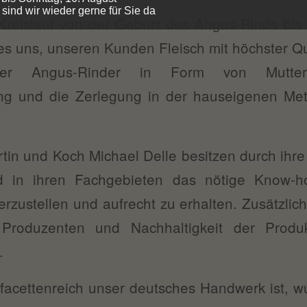
sind wir wieder gerne für Sie da
reislauf von der Geburt des Angus-Rinds bis z
es uns, unseren Kunden Fleisch mit höchster Qu
er Angus-Rinder in Form von Mutterk
ung und die Zerlegung in der hauseigenen Met
.
in und Koch Michael Delle besitzen durch ihre 
nd in ihren Fachgebieten das nötige Know-
herzustellen und aufrecht zu erhalten. Zusätzlic
t Produzenten und Nachhaltigkeit der Prod
.
 facettenreich unser deutsches Handwerk ist, 