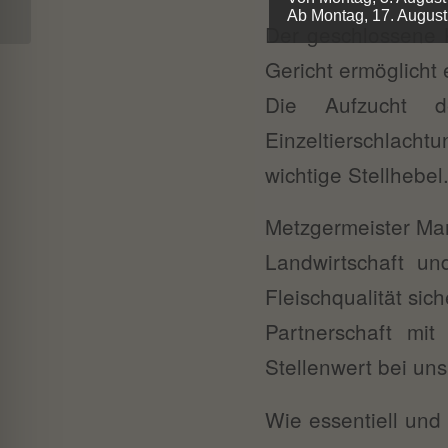
Ab Montag, 17. August 
Der geschlossene K
Gericht ermöglicht 
Die Aufzucht d
Einzeltierschlacht
wichtige Stellhebel
Metzgermeister Mart
Landwirtschaft u
Fleischqualität sic
Partnerschaft mi
Stellenwert bei uns
Wie essentiell und