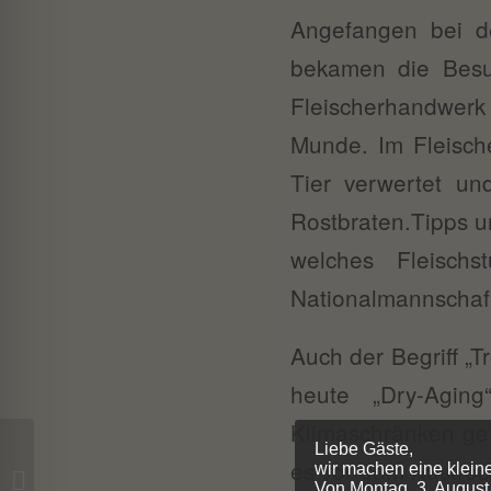
Angefangen bei d
bekamen die Besuc
Fleischerhandwerk 
Munde. Im Fleisch
Tier verwertet un
Rostbraten.Tipps u
welches Fleisch
Nationalmannschaf
Auch der Begriff „T
heute „Dry-Agin
Klimaschränken gere
Liebe Gäste,
es vor dem Austroc
Mit Herz und Hand –
wir machen eine klein
Von Montag, 3. August
und das von klein auf