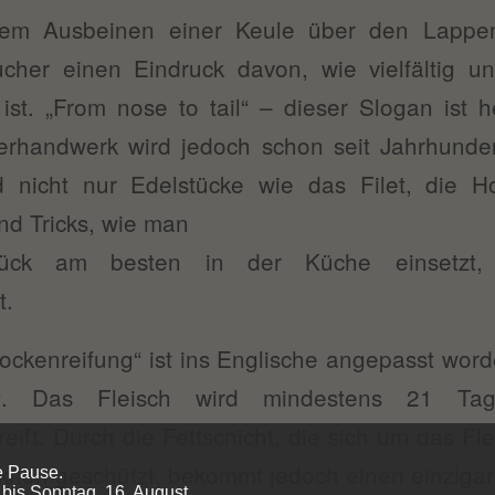
em Ausbeinen einer Keule über den Lappe
her einen Eindruck davon, wie vielfältig und
ist. „From nose to tail“ – dieser Slogan ist h
erhandwerk wird jedoch schon seit Jahrhund
d nicht nur Edelstücke wie das Filet, die 
nd Tricks, wie man
stück am besten in der Küche einsetzt
t.
rockenreifung“ ist ins Englische angepasst wor
g“. Das Fleisch wird mindestens 21 Tag
ift. Durch die Fettschicht, die sich um das Flei
knen geschützt, bekommt jedoch einen einziga
e Pause.
 bis Sonntag, 16. August