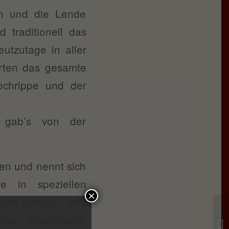
n und die Lende
 traditionell das
eutzutage in aller
erten das gesamte
Hochrippe und der
, gab’s von der
den und nennt sich
e in speziellen
×
sch schließt, wird
rtigen Geschmack.