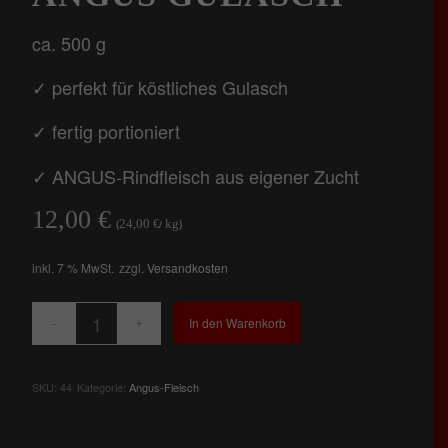
ca. 500 g
✓ perfekt für köstliches Gulasch
✓ fertig portioniert
✓ ANGUS-Rindfleisch aus eigener Zucht
12,00
€
24,00
kg
(
€
/
)
inkl. 7 % MwSt.
zzgl.
Versandkosten
In den Warenkorb
SKU:
44
Kategorie:
Angus-Fleisch