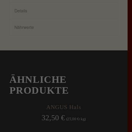
Details
Nährwerte
ÄHNLICHE
PRODUKTE
ANGUS Hals
32,50
€
25,00
kg
(
€
/
)