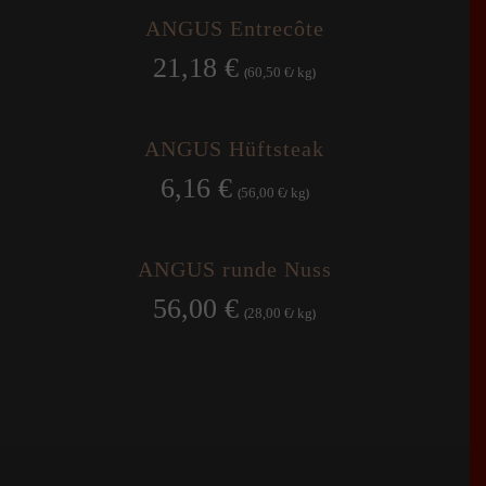
ANGUS Entrecôte
21,18
€
60,50
kg
(
€
/
)
ANGUS Hüftsteak
6,16
€
56,00
kg
(
€
/
)
ANGUS runde Nuss
56,00
€
28,00
kg
(
€
/
)