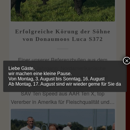
Erfolgreiche Körung der Söhne
von Donaumoos Luca S372
Einer unserer Referenzbullen aus dem
×
ersten Jahrgang: Nordamerikanische
Liebe Gäste,
wir machen eine kleine Pause.
Aberdeen Angus Genetik erfolgreich im
Von Montag, 3. August bis Sonntag, 16. August
Donaumoos! Donaumoos Luca S372 mit
Ab Montag, 17. August sind wir wieder gerne für Sie da
SAV Ten Speed aus AAR Ten X, top
Vererber in Amerika für Fleischqualität und…