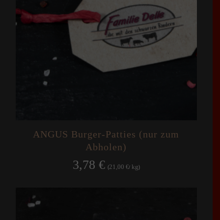
ANGUS Burger-Patties (nur zum
Abholen)
3,78
€
21,00
kg
(
€
/
)