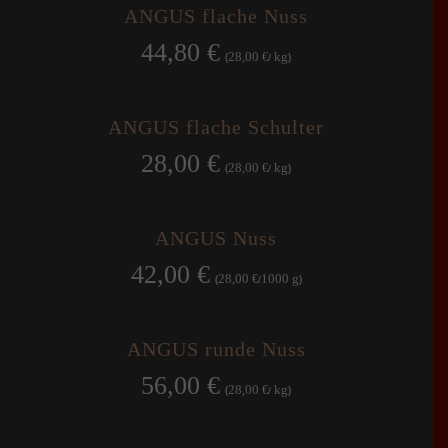
ANGUS flache Nuss
44,80
€
28,00
kg
(
€
/
)
ANGUS flache Schulter
28,00
€
28,00
kg
(
€
/
)
ANGUS Nuss
42,00
€
28,00
1000
g
(
€
/
)
ANGUS runde Nuss
56,00
€
28,00
kg
(
€
/
)