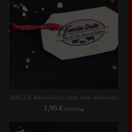
ANGUS Hackfleisch (nur zum Abholen)
1,95
€
19,50
kg
(
€
/
)