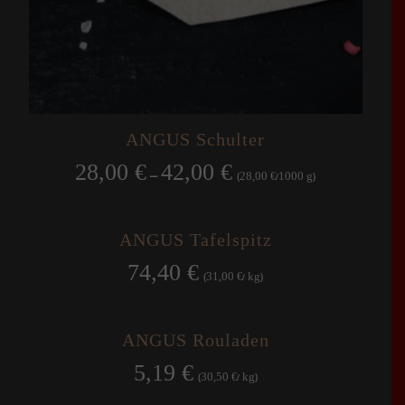
ANGUS Schulter
28,00
€
42,00
€
–
28,00
1000
g
(
€
/
)
ANGUS Tafelspitz
74,40
€
31,00
kg
(
€
/
)
ANGUS Rouladen
5,19
€
30,50
kg
(
€
/
)