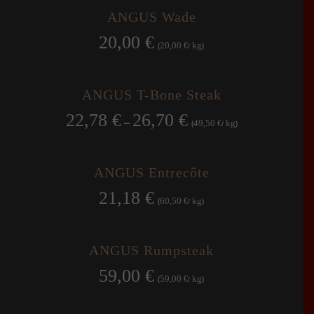
ANGUS Wade
20,00
€
20,00
kg
(
€
/
)
ANGUS T-Bone Steak
22,78
€
26,70
€
–
49,50
kg
(
€
/
)
ANGUS Entrecôte
21,18
€
60,50
kg
(
€
/
)
ANGUS Rumpsteak
59,00
€
59,00
kg
(
€
/
)