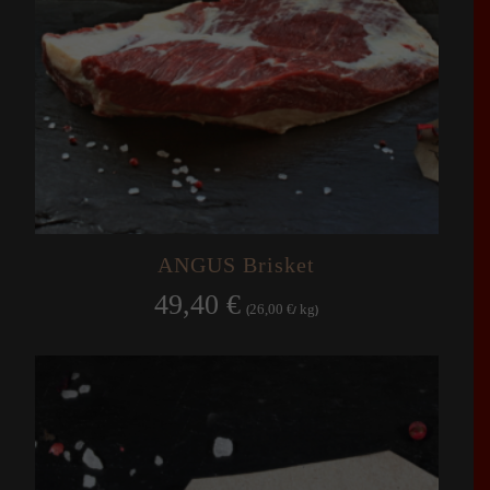
ANGUS Brisket
49,40
€
26,00
kg
(
€
/
)