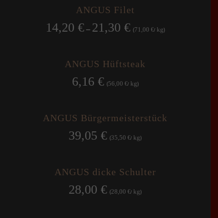
ANGUS Filet
14,20
€
21,30
€
–
71,00
kg
(
€
/
)
ANGUS Hüftsteak
6,16
€
56,00
kg
(
€
/
)
ANGUS Bürgermeisterstück
39,05
€
35,50
kg
(
€
/
)
ANGUS dicke Schulter
28,00
€
28,00
kg
(
€
/
)