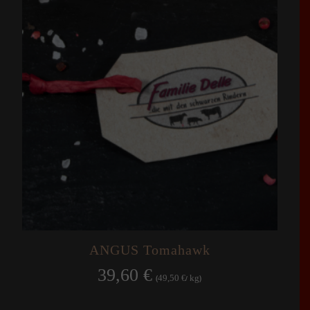
ANGUS Tomahawk
39,60
€
49,50
kg
(
€
/
)