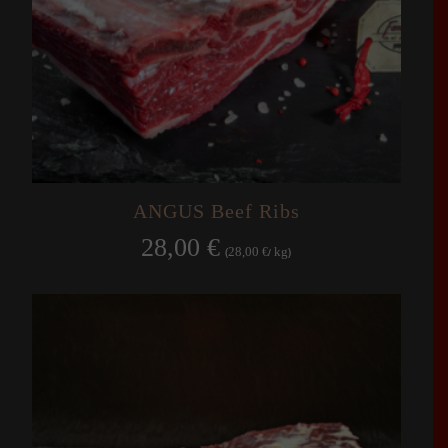
ANGUS Beef Ribs
28,00
€
28,00
kg
(
€
/
)