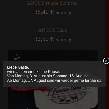
ANGUS runde Schulter
36,40
€
28,00
kg
(
€
/
)
ANGUS Hals
32,50
€
25,00
kg
(
€
/
)
×
Liebe Gäste,
wir machen eine kleine Pause.
Von Montag, 3. August bis Sonntag, 16. August
Ab Montag, 17. August sind wir wieder gerne für Sie da